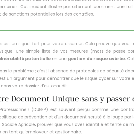
semaines. Cet incident illustre parfaitement comment une fail
t de sanctions potentielles lors des contrôles.
s est un signal fort pour votre assureur. Cela prouve que vou
sique. Une simple liste de vos mesures (mots de passe compl
lnérabilité potentielle
en une
gestion de risque avérée
. Ce
pas le problème ; c’est l’absence de protocoles de sécurité doc
est un argument pour démontrer que le risque cyber sur votre ex
 dans votre dossier d’auto-audit.
re Document Unique sans y passer 
Professionnels (DUERP) est souvent perçu comme une contrain
re politique de prévention et d’un document scruté à la loupe par
 Sociale Agricole, prouver que vous avez identifié et tenté de ma
ux en tant qu’employeur et gestionnaire.