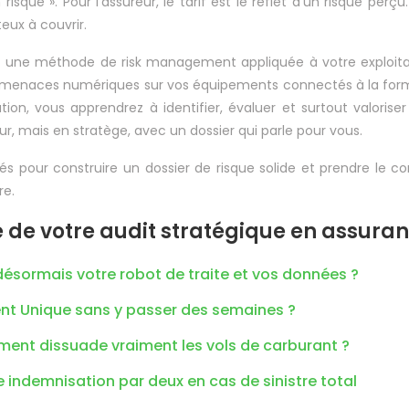
 risque ». Pour l’assureur, le tarif est le reflet d’un risque pe
eux à couvrir.
’est une méthode de risk management appliquée à votre exploit
s menaces numériques sur vos équipements connectés à la format
on, vous apprendrez à identifier, évaluer et surtout valoriser 
, mais en stratège, avec un dossier qui parle pour vous.
lés pour construire un dossier de risque solide et prendre le 
re.
e de votre audit stratégique en assura
ésormais votre robot de traite et vos données ?
t Unique sans y passer des semaines ?
ment dissuade vraiment les vols de carburant ?
tre indemnisation par deux en cas de sinistre total