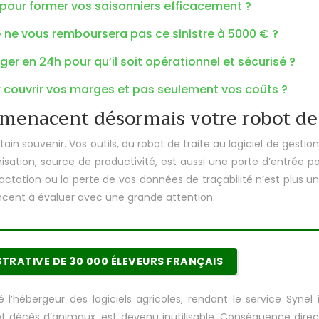
 pour former vos saisonniers efficacement ?
» ne vous remboursera pas ce sinistre à 5000 € ?
r en 24h pour qu’il soit opérationnel et sécurisé ?
r couvrir vos marges et pas seulement vos coûts ?
 menacent désormais votre robot de 
ain souvenir. Vos outils, du robot de traite au logiciel de gestio
ation, source de productivité, est aussi une porte d’entrée po
actation ou la perte de vos données de traçabilité n’est plus un
ncent à évaluer avec une grande attention.
ISTRATIVE DE 30 000 ÉLEVEURS FRANÇAIS
l’hébergeur des logiciels agricoles, rendant le service Syn
et décès d’animaux, est devenu inutilisable. Conséquence direc