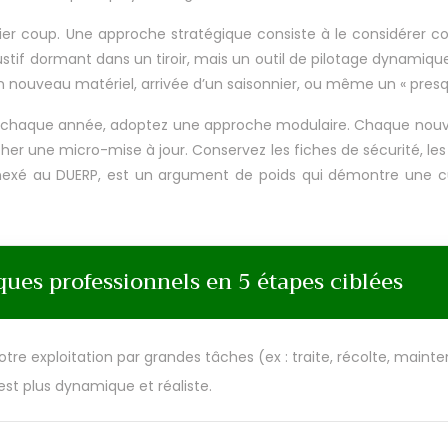
remier coup. Une approche stratégique consiste à le considérer
tif dormant dans un tiroir, mais un outil de pilotage dynamique.
’un nouveau matériel, arrivée d’un saisonnier, ou même un « presq
t chaque année, adoptez une approche modulaire. Chaque nou
her une micro-mise à jour. Conservez les fiches de sécurité, les
nexé au DUERP, est un argument de poids qui démontre une cul
sques professionnels en 5 étapes ciblées
re exploitation par grandes tâches (ex : traite, récolte, maint
’est plus dynamique et réaliste.