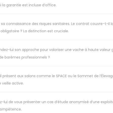
i la garantie est incluse d’office.
sa connaissance des risques sanitaires. Le contrat couvre-t-il 
bligatoire ? La distinction est cruciale.
ez-lui son approche pour valoriser une vache à haute valeur gé
de barèmes professionnels ?
il présent aux salons comme le SPACE ou le Sommet de l’Élevage ? P
eille active.
ui de vous présenter un cas d’étude anonymisé d’une exploitation
 compétence.