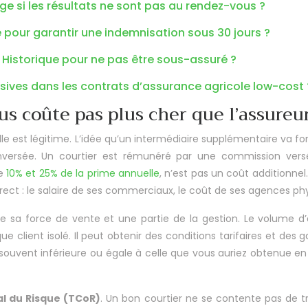
 si les résultats ne sont pas au rendez-vous ?
 pour garantir une indemnisation sous 30 jours ?
istorique pour ne pas être sous-assuré ?
sives dans les contrats d’assurance agricole low-cost 
s coûte pas plus cher que l’assureur
elle est légitime. L’idée qu’un intermédiaire supplémentaire va
inversée. Un courtier est rémunéré par une commission ver
re
10% et 25% de la prime annuelle
, n’est pas un coût additionnel
rect : le salaire de ses commerciaux, le coût de ses agences phy
ise sa force de vente et une partie de la gestion. Le volume d
e client isolé. Il peut obtenir des conditions tarifaires et des
t souvent inférieure ou égale à celle que vous auriez obtenue en
l du Risque (TCoR)
. Un bon courtier ne se contente pas de tr