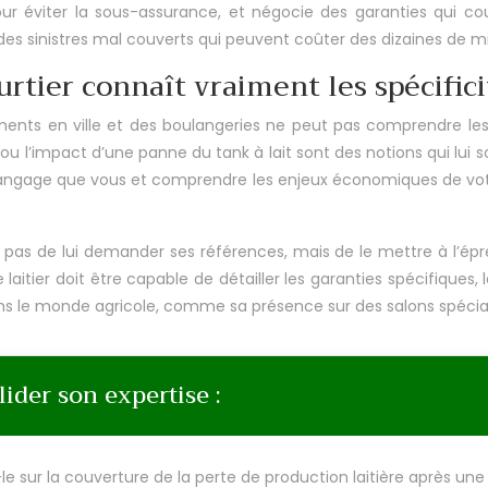
our éviter la sous-assurance, et négocie des garanties qui co
des sinistres mal couverts qui peuvent coûter des dizaines de mil
tier connaît vraiment les spécificité
ents en ville et des boulangeries ne peut pas comprendre les ri
u l’impact d’une panne du tank à lait sont des notions qui lui so
 langage que vous et comprendre les enjeux économiques de votre 
t pas de lui demander ses références, mais de le mettre à l’é
aitier doit être capable de détailler les garanties spécifiques, le
ns le monde agricole, comme sa présence sur des salons spécialis
lider son expertise :
le sur la couverture de la perte de production laitière après une