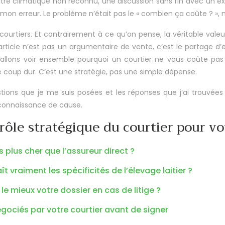
sinistre climatique non reconnu, une discussion sans fin avec un 
s mon erreur. Le problème n’était pas le « combien ça coûte ? »,
urtiers. Et contrairement à ce qu’on pense, la véritable valeur
t article n’est pas un argumentaire de vente, c’est le partage d’
 allons voir ensemble pourquoi un courtier ne vous coûte pas 
de coup dur. C’est une stratégie, pas une simple dépense.
stions que je me suis posées et les réponses que j’ai trouvées s
n connaissance de cause.
ôle stratégique du courtier pour vo
 plus cher que l’assureur direct ?
 vraiment les spécificités de l’élevage laitier ?
le mieux votre dossier en cas de litige ?
négociés par votre courtier avant de signer