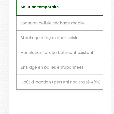
Solution temporaire
Co
Location cellule séchage mobile
Va
Stockage à façon chez voisin
Né
Ventilation forcée bâtiment existant
Fa
Ensilage en balles enrubannées
45
Coût d’inaction (perte si non traité 48h)
Dé